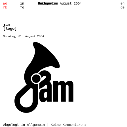
wo
in
in
Archiv für August 2004
Seiten
Archive
Kategorien
en
rk
fo
fo
de
jam
[logo]
Sonntag, 01. August 2004
Abgelegt in
Allgemein
|
Keine Kommentare »