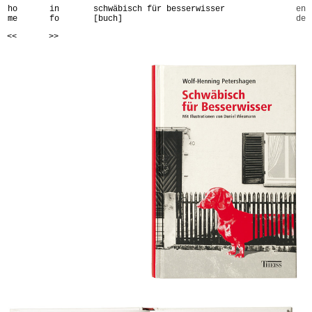
ho
in
schwäbisch für besserwisser
en
me
fo
[buch]
de
<<
>>