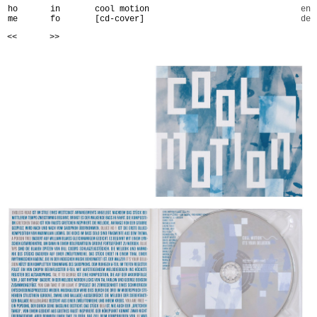
ho
in
cool motion
en
me
fo
[cd-cover]
de
<<
>>