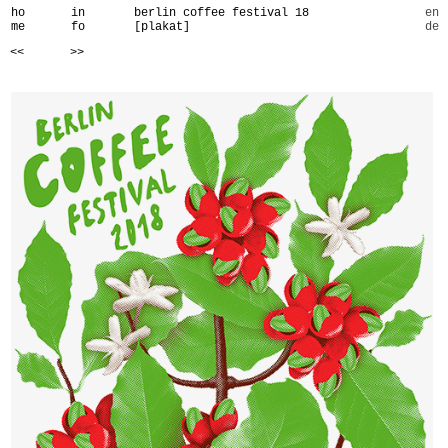
ho
in
berlin coffee festival 18
en
me
fo
[plakat]
de
<<
>>