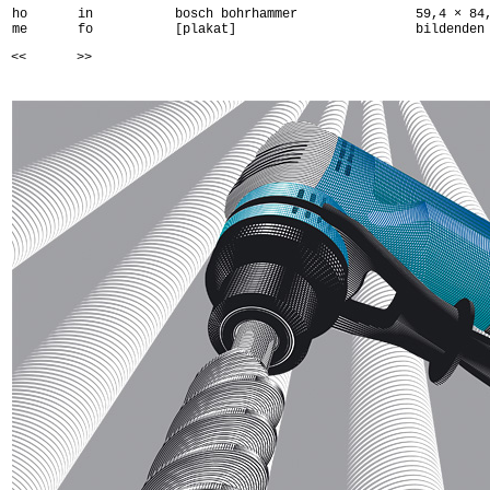
ho
in
bosch bohrhammer
59,4 × 84
me
fo
[plakat]
bildenden
<<
>>