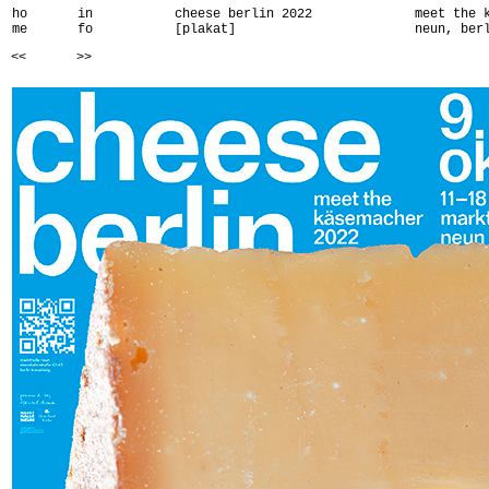
ho
in
cheese berlin 2022
meet the 
me
fo
[plakat]
neun, ber
<<
>>