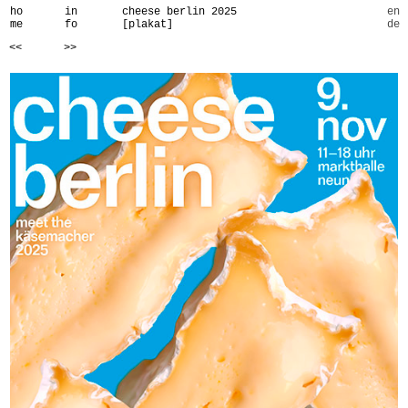
ho
in
cheese berlin 2025
en
me
fo
[plakat]
de
<<
>>