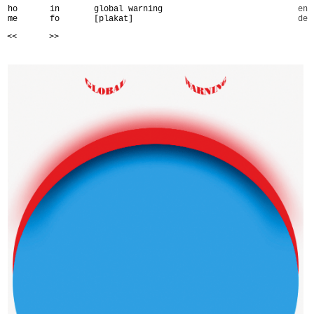
ho
in
global warning
en
me
fo
[plakat]
de
<<
>>