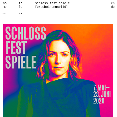
ho
in
schloss fest spiele
en
me
fo
[erscheinungsbild]
de
<<
>>