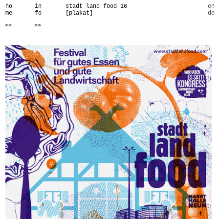
ho
in
stadt land food 16
en
me
fo
[plakat]
de
<<
>>