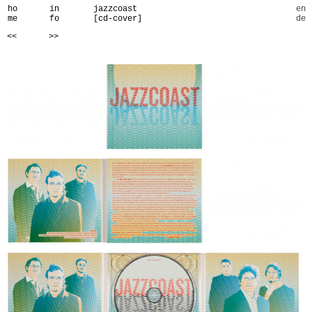
ho
in
jazzcoast
en
me
fo
[cd-cover]
de
<<
>>