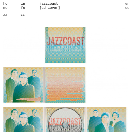
ho
in
jazzcoast
en
me
fo
[cd-cover]
de
<<
>>