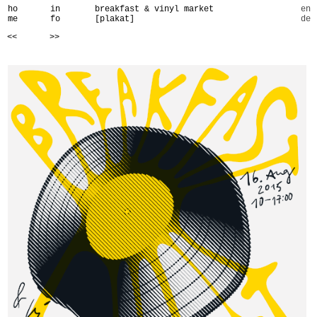
ho
in
breakfast & vinyl market
en
me
fo
[plakat]
de
<<
>>