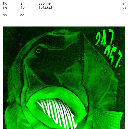
ho
in
yvonne
en
me
fo
[plakat]
de
<<
>>